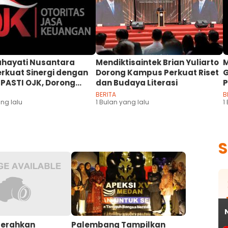
ahayati Nusantara
Mendiktisaintek Brian Yuliarto
M
rkuat Sinergi dengan
Dorong Kampus Perkuat Riset
G
PASTI OJK, Dorong
dan Budaya Literasi
P
i Keuangan
d
BERITA
B
akat
ang lalu
1 Bulan yang lalu
M
1
Serahkan
Palembang Tampilkan