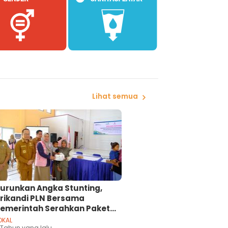
Lihat semua
urunkan Angka Stunting,
rikandi PLN Bersama
emerintah Serahkan Paket
supan Gizi serta
OKAL
 Tahun yang lalu