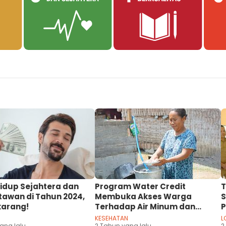
Hidup Sejahtera dan
Program Water Credit
T
tawan di Tahun 2024,
Membuka Akses Warga
S
karang!
Terhadap Air Minum dan
P
Sanitasi
A
KESEHATAN
L
ang lalu
2 Tahun yang lalu
2