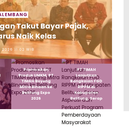
ALEMBANG
ngan Takut Bayar Pajak,
rus Naik Kelas
i 2026 11:02 WIB
Promosikan
PT TIMAH
M
Produk UMKM, PT
Lanjutkan
TIMAH Boyong
Rangkaian FGD
Mitra Binaan ke
RIPPM di
Belitung Expo
Kabupaten
2026
Belitung, Serap
Aspirasi dan
Perkuat
Program
Pemberdayaan
Masyarakat