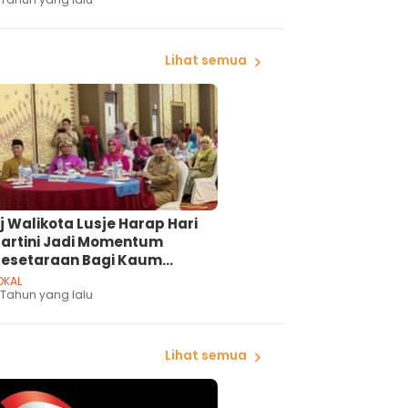
osialisasikan Peningkatan
esehatan Ibu dan Anak
Lihat semua
j Walikota Lusje Harap Hari
artini Jadi Momentum
esetaraan Bagi Kaum
Perempuan
OKAL
 Tahun yang lalu
Lihat semua