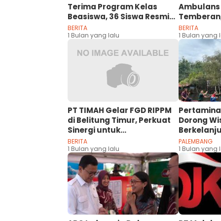
Terima Program Kelas
Ambulans
Beasiswa, 36 Siswa Resmi
Temberan,
Awali Perjalanan Meraih
Pelayanan
BERITA
BERITA
Cita-Cita
1 Bulan yang lalu
1 Bulan yang 
PT TIMAH Gelar FGD RIPPM
Pertamina
di Belitung Timur, Perkuat
Dorong Wi
Sinergi untuk
Berkelanj
Pembangunan dan
Danau Shu
BERITA
PALEMBANG
Pemberdayaan
1 Bulan yang lalu
1 Bulan yang 
Masyarakat