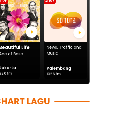
LIVE
LIVE
LIVE
Beautiful Life
News, Traffic and
News, Traffic and
Music
Music
Ace of Base
Jakarta
Palembang
Yogyakarta
92.0 fm
102.6 fm
97.4 fm
CHART LAGU