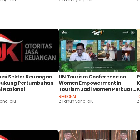
S
K
usi Sektor Keuangan
UN Tourism Conference on
P
Dukung Pertumbuhan
Women Empowerment in
K
i Nasional
Tourism Jadi Momen Perkuat
K
Kesetaraan Gender di Sektor
REGIONAL
L
ang lalu
Parekraf
2 Tahun yang lalu
2