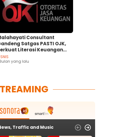
alahayati Consultant
andeng Satgas PASTI OJK,
erkuat Literasi Keuangan
an Pendampingan
ISNIS
asyarakat
 Bulan yang lalu
STREAMING