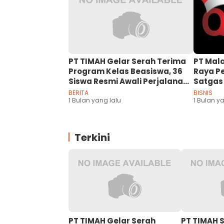
PT TIMAH Gelar Serah Terima
PT Mal
Program Kelas Beasiswa, 36
Raya Pe
Siswa Resmi Awali Perjalanan
Satgas 
Meraih Cita-Cita
Literas
BERITA
BISNIS
1 Bulan yang lalu
Masyar
1 Bulan y
Terkini
PT TIMAH Gelar Serah
PT TIMAH 