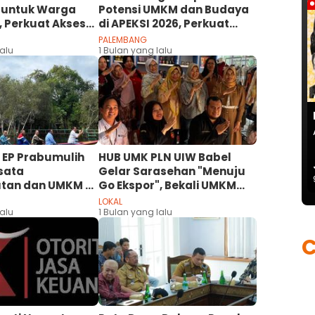
 untuk Warga
Potensi UMKM dan Budaya
 Perkuat Akses
di APEKSI 2026, Perkuat
 Kesehatan
Jejaring Antar Daerah
PALEMBANG
lalu
1 Bulan yang lalu
 EP Prabumulih
HUB UMK PLN UIW Babel
sata
Gelar Sarasehan "Menuju
utan dan UMKM di
Go Ekspor", Bekali UMKM
ji
Menembus Pasar
LOKAL
lalu
Internasional
1 Bulan yang lalu