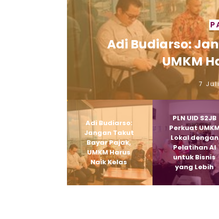
P
Adi Budiarso: Ja
UMKM Ha
7 Jul
PLN UID S2JB
Adi Budiarso:
Perkuat UMK
Jangan Takut
Lokal dengan
Bayar Pajak,
Pelatihan AI
UMKM Harus
untuk Bisnis
Naik Kelas
yang Lebih
Produktif