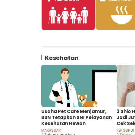
Kesehatan
Usaha Pet Care Menjamur,
3 Shio 
BSN Tetapkan SNI Pelayanan
Jadi Ju
Kesehatan Hewan
Cek Se
MAKASSAR
FENGSHUI
2 Tahun yang lalu
2 Tahun y